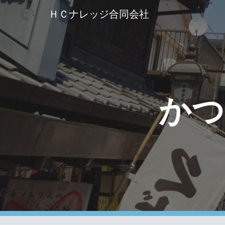
ＨＣナレッジ合同会社
Sk
かつ